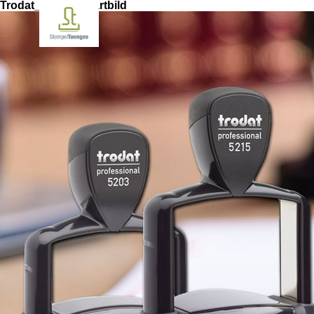
Trodat_9x5cm_Startbild